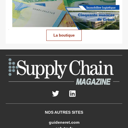
La boutique
NOS AUTRES SITES
guideneret.com