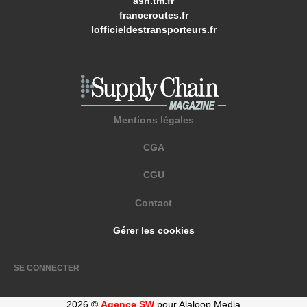
ash.tm.fr
franceroutes.fr
lofficieldestransporteurs.fr
Mentions légales
CGA
CGU
Contact
Gérer les cookies
SE CONNECTER
2026 ©
Agence SW
pour Alaloop Media