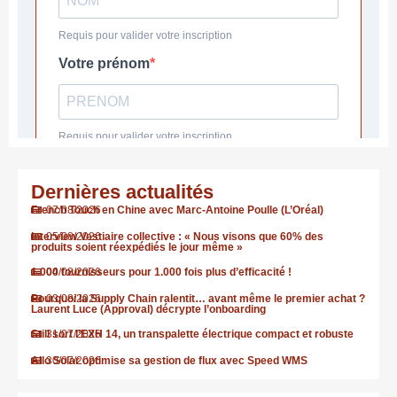
Dernières actualités
French Touch en Chine avec Marc-Antoine Poulle (L’Oréal)
07/08/2026
Interview Vestiaire collective : « Nous visons que 60% des
05/08/2026
produits soient réexpédiés le jour même »
1.000 fournisseurs pour 1.000 fois plus d’efficacité !
04/08/2026
Pourquoi la Supply Chain ralentit… avant même le premier achat ?
03/08/2026
Laurent Luce (Approval) décrypte l’onboarding
Still sort l’EXH 14, un transpalette électrique compact et robuste
31/07/2026
Allo Solar optimise sa gestion de flux avec Speed WMS
30/07/2026