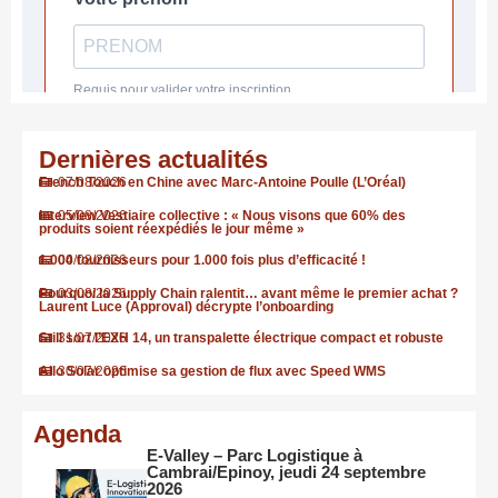
Dernières actualités
French Touch en Chine avec Marc-Antoine Poulle (L’Oréal)
07/08/2026
Interview Vestiaire collective : « Nous visons que 60% des
05/08/2026
produits soient réexpédiés le jour même »
1.000 fournisseurs pour 1.000 fois plus d’efficacité !
04/08/2026
Pourquoi la Supply Chain ralentit… avant même le premier achat ?
03/08/2026
Laurent Luce (Approval) décrypte l’onboarding
Still sort l’EXH 14, un transpalette électrique compact et robuste
31/07/2026
Allo Solar optimise sa gestion de flux avec Speed WMS
30/07/2026
Agenda
E-Valley – Parc Logistique à
Cambrai/Epinoy, jeudi 24 septembre
2026