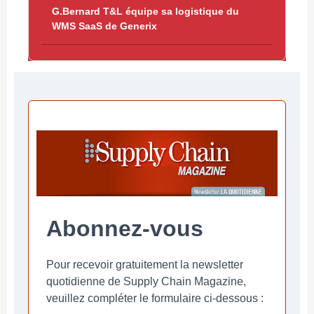
G.Bernard T&L équipe sa logistique du
WMS SaaS de Generix