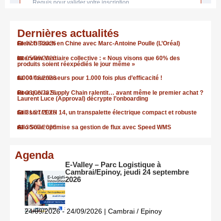
Dernières actualités
French Touch en Chine avec Marc-Antoine Poulle (L’Oréal)
07/08/2026
Interview Vestiaire collective : « Nous visons que 60% des
05/08/2026
produits soient réexpédiés le jour même »
1.000 fournisseurs pour 1.000 fois plus d’efficacité !
04/08/2026
Pourquoi la Supply Chain ralentit… avant même le premier achat ?
03/08/2026
Laurent Luce (Approval) décrypte l’onboarding
Still sort l’EXH 14, un transpalette électrique compact et robuste
31/07/2026
Allo Solar optimise sa gestion de flux avec Speed WMS
30/07/2026
Agenda
E-Valley – Parc Logistique à
Cambrai/Epinoy, jeudi 24 septembre
2026
24/09/2026 - 24/09/2026 | Cambrai / Epinoy