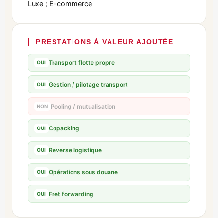
Luxe ; E-commerce
PRESTATIONS À VALEUR AJOUTÉE
Transport flotte propre
OUI
Gestion / pilotage transport
OUI
Pooling / mutualisation
NON
Copacking
OUI
Reverse logistique
OUI
Opérations sous douane
OUI
Fret forwarding
OUI