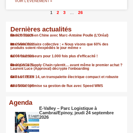
VOIR L'ÉVÈNEMENT »
1
2
3
…
26
Dernières actualités
French Touch en Chine avec Marc-Antoine Poulle (L’Oréal)
07/08/2026
Interview Vestiaire collective : « Nous visons que 60% des
05/08/2026
produits soient réexpédiés le jour même »
1.000 fournisseurs pour 1.000 fois plus d’efficacité !
04/08/2026
Pourquoi la Supply Chain ralentit… avant même le premier achat ?
03/08/2026
Laurent Luce (Approval) décrypte l’onboarding
Still sort l’EXH 14, un transpalette électrique compact et robuste
31/07/2026
Allo Solar optimise sa gestion de flux avec Speed WMS
30/07/2026
Agenda
E-Valley – Parc Logistique à
Cambrai/Epinoy, jeudi 24 septembre
2026