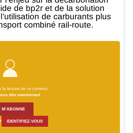
ide de bp2r et de la solution
’utilisation de carburants plus
nsport combiné rail-route.
 la lecture de ce contenu,
ous dès maintenant
.
E M'ABONNE
?
IDENTIFIEZ-VOUS