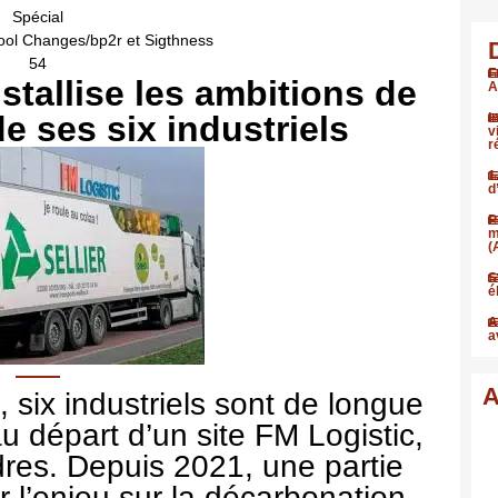
Spécial
 Pool Changes/bp2r et Sigthness
54
F
stallise les ambitions de
A
e ses six industriels
I
v
r
1
d
P
m
(
S
é
A
a
A
six industriels sont de longue
u départ d’un site FM Logistic,
dres. Depuis 2021, une partie
er l’enjeu sur la décarbonation