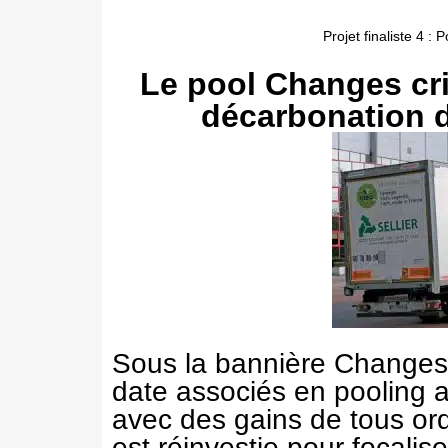
Projet finaliste 4 :
Le pool Changes cri
décarbonation d
Sous la bannière Changes, 
date associés en pooling a
avec des gains de tous or
est réinvestie pour focalis