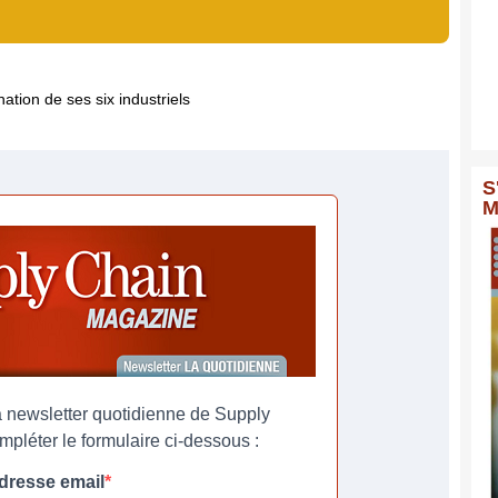
ation de ses six industriels
S
M