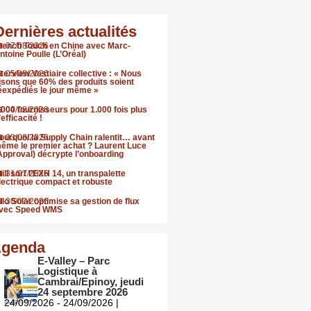
Dernières actualités
rench Touch en Chine avec Marc-
07/08/2026
ntoine Poulle (L’Oréal)
nterview Vestiaire collective : « Nous
05/08/2026
isons que 60% des produits soient
éexpédiés le jour même »
.000 fournisseurs pour 1.000 fois plus
04/08/2026
’efficacité !
ourquoi la Supply Chain ralentit… avant
03/08/2026
ême le premier achat ? Laurent Luce
Approval) décrypte l’onboarding
till sort l’EXH 14, un transpalette
31/07/2026
lectrique compact et robuste
llo Solar optimise sa gestion de flux
30/07/2026
vec Speed WMS
genda
E-Valley – Parc
Logistique à
Cambrai/Epinoy, jeudi
24 septembre 2026
24/09/2026 - 24/09/2026 |