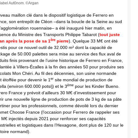
label Aut0nom. ©Argan
veau maillon clé dans le dispositif logistique de Ferrero en
nce, son entrepôt de Cléon –dans la boucle de la Seine au sud
l’agglomération rouennaise– a été inauguré hier matin, en
sence du Ministre des Transports Philippe Tabarot (
tout juste
ère
an après la pose de sa 1
pierre
). Quelque 33 M€ ont été
estis pour ce nouvel outil de 32.000 m² dont la capacité de
ckage de 50.000 palettes sera mise au service des flux aval de
duits finis provenant de l’usine historique de Ferrero en France,
lantée à Villers-Écalles à la fin des années 50 pour produire ses
colats Mon Chéri. Au fil des décennies, son usine normande
er
st étoffée pour devenir le 1
site mondial de production de
ème
ella (environ 600.000 pots/j) et le 3
pour les Kinder Bueno.
rero France y prévoit d’ailleurs 30 M€ d’investissement pour
rir une nouvelle ligne de production de pots de 3 kg de sa pâte
artiner pour les professionnels, comme dévoilé lors du dernier
met Choose France (l’occasion pour Ferrero de rappeler ses
 M€ injectés depuis 2021 pour renforcer ses capacités
ustrielles et logistiques dans l’Hexagone, dont plus de 120 sur le
ritoire normand).