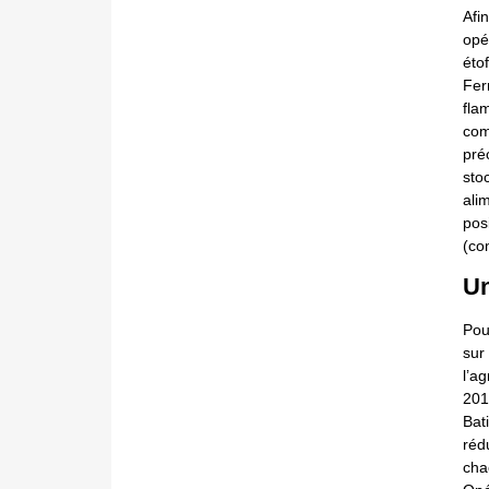
Afi
opé
éto
Fer
fla
com
pré
sto
alim
pos
(co
Un
Pou
sur
l’a
201
Bat
réd
cha