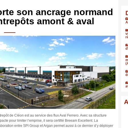
orte son ancrage normand
ntrepôts amont & aval
F
A
I
v
r
1
d
P
m
(
S
é
A
a
A
trepôt de Cléon est au service des flux Aval Ferrero. Avec sa structure
acte pour limiter l’emprise, il sera certifié Breeam Excellent. La
aboration entre SPI Group et Argan permet aussi à ce dernier d’y déployer