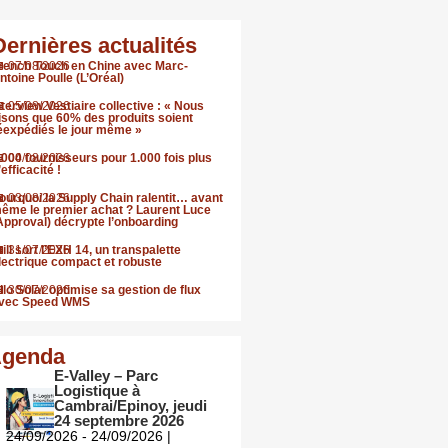
Dernières actualités
rench Touch en Chine avec Marc-
07/08/2026
ntoine Poulle (L’Oréal)
nterview Vestiaire collective : « Nous
05/08/2026
isons que 60% des produits soient
éexpédiés le jour même »
.000 fournisseurs pour 1.000 fois plus
04/08/2026
’efficacité !
ourquoi la Supply Chain ralentit… avant
03/08/2026
ême le premier achat ? Laurent Luce
Approval) décrypte l’onboarding
till sort l’EXH 14, un transpalette
31/07/2026
lectrique compact et robuste
llo Solar optimise sa gestion de flux
30/07/2026
vec Speed WMS
genda
E-Valley – Parc
Logistique à
Cambrai/Epinoy, jeudi
24 septembre 2026
24/09/2026 - 24/09/2026 |