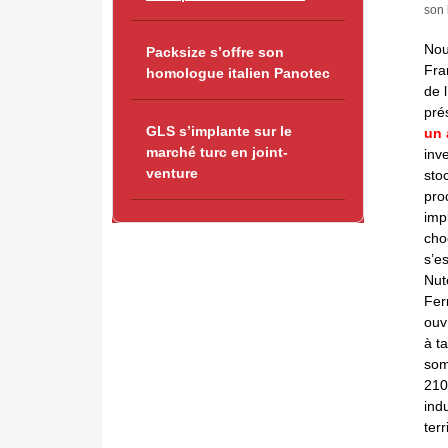
son 
Nou
Packsize s’offre son
Fra
homologue italien Panotec
de 
pré
GLS s’implante sur le
un 
marché turc en joint-
inv
venture
sto
pro
imp
cho
s’e
Nut
Fer
ouv
à t
som
210
ind
ter