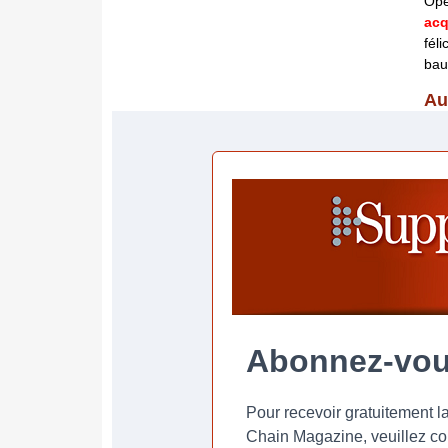
Opé
acq
fél
bau
Au