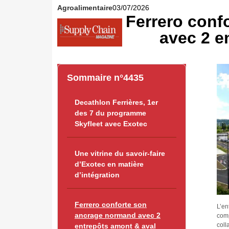
Agroalimentaire
03/07/2026
Ferrero conf
avec 2 e
Sommaire n°4435
Decathlon Ferrières, 1er
des 7 du programme
Skyfleet avec Exotec
Une vitrine du savoir-faire
d’Exotec en matière
d’intégration
Ferrero conforte son
L’en
ancrage normand avec 2
comp
coll
entrepôts amont & aval