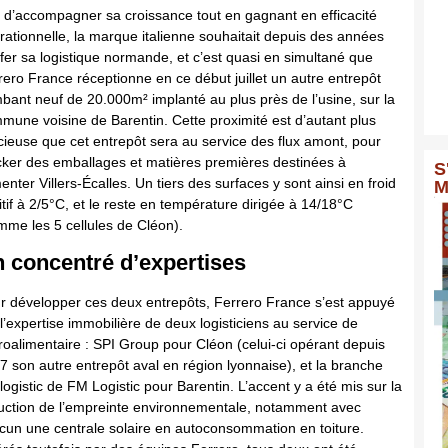
n d’accompagner sa croissance tout en gagnant en efficacité
rationnelle, la marque italienne souhaitait depuis des années
ffer sa logistique normande, et c’est quasi en simultané que
rero France réceptionne en ce début juillet un autre entrepôt
mbant neuf de 20.000m² implanté au plus près de l’usine, sur la
mune voisine de Barentin. Cette proximité est d’autant plus
cieuse que cet entrepôt sera au service des flux amont, pour
cker des emballages et matières premières destinées à
S
enter Villers-Écalles. Un tiers des surfaces y sont ainsi en froid
M
itif à 2/5°C, et le reste en température dirigée à 14/18°C
mme les 5 cellules de Cléon).
 concentré d’expertises
r développer ces deux entrepôts, Ferrero France s’est appuyé
 l’expertise immobilière de deux logisticiens au service de
groalimentaire : SPI Group pour Cléon (celui-ci opérant depuis
7 son autre entrepôt aval en région lyonnaise), et la branche
ilogistic de FM Logistic pour Barentin. L’accent y a été mis sur la
uction de l’empreinte environnementale, notamment avec
cun une centrale solaire en autoconsommation en toiture.