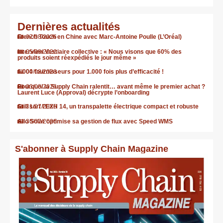
Dernières actualités
French Touch en Chine avec Marc-Antoine Poulle (L’Oréal)
07/08/2026
Interview Vestiaire collective : « Nous visons que 60% des
05/08/2026
produits soient réexpédiés le jour même »
1.000 fournisseurs pour 1.000 fois plus d’efficacité !
04/08/2026
Pourquoi la Supply Chain ralentit… avant même le premier achat ?
03/08/2026
Laurent Luce (Approval) décrypte l’onboarding
Still sort l’EXH 14, un transpalette électrique compact et robuste
31/07/2026
Allo Solar optimise sa gestion de flux avec Speed WMS
30/07/2026
S'abonner à Supply Chain Magazine