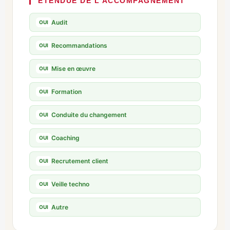
ÉTENDUE DE L’ACCOMPAGNEMENT
Audit
OUI
Recommandations
OUI
Mise en œuvre
OUI
Formation
OUI
Conduite du changement
OUI
Coaching
OUI
Recrutement client
OUI
Veille techno
OUI
Autre
OUI