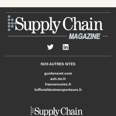
NOS AUTRES SITES
guideneret.com
ash.tm.fr
franceroutes.fr
lofficieldestransporteurs.fr