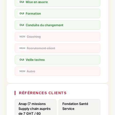
Mise en œuvre
OUI
Formation
OUI
Conduite du changement
OUI
Coaching
NON
Recrutement client
NON
Veille techno
OUI
Autre
NON
RÉFÉRENCES CLIENTS
Anap (7 missions
Fondation Santé
Supply chain auprès
Service
de 7 GHT / 60