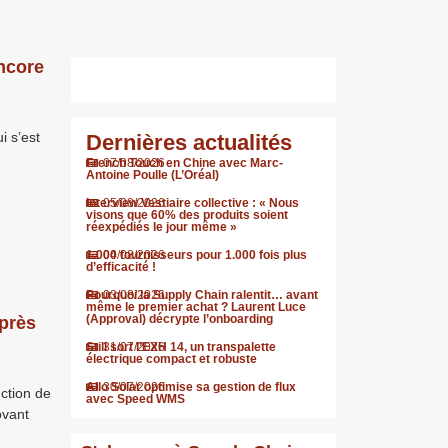
encore
i s’est
Dernières actualités
French Touch en Chine avec Marc-
07/08/2026
Antoine Poulle (L’Oréal)
Interview Vestiaire collective : « Nous
05/08/2026
visons que 60% des produits soient
réexpédiés le jour même »
1.000 fournisseurs pour 1.000 fois plus
04/08/2026
d’efficacité !
Pourquoi la Supply Chain ralentit… avant
03/08/2026
même le premier achat ? Laurent Luce
(Approval) décrypte l’onboarding
 près
Still sort l’EXH 14, un transpalette
31/07/2026
électrique compact et robuste
Allo Solar optimise sa gestion de flux
30/07/2026
uction de
avec Speed WMS
ovant