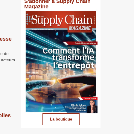
S'abonner à Supply Chain
Magazine
nesse
ue de
 acteurs
olles
La boutique