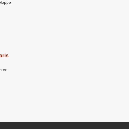
veloppe
aris
on en