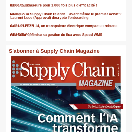
1.000 fournisseurs pour 1.000 fois plus d’efficacité !
04/08/2026
Pourquoi la Supply Chain ralentit… avant même le premier achat ?
03/08/2026
Laurent Luce (Approval) décrypte l’onboarding
Still sort l’EXH 14, un transpalette électrique compact et robuste
31/07/2026
Allo Solar optimise sa gestion de flux avec Speed WMS
30/07/2026
S'abonner à Supply Chain Magazine