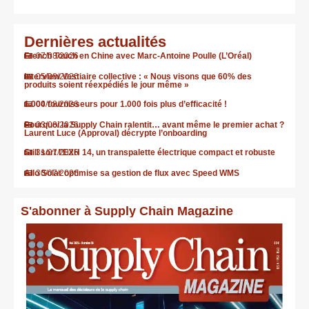
Dernières actualités
French Touch en Chine avec Marc-Antoine Poulle (L’Oréal)
07/08/2026
Interview Vestiaire collective : « Nous visons que 60% des
05/08/2026
produits soient réexpédiés le jour même »
1.000 fournisseurs pour 1.000 fois plus d’efficacité !
04/08/2026
Pourquoi la Supply Chain ralentit… avant même le premier achat ?
03/08/2026
Laurent Luce (Approval) décrypte l’onboarding
Still sort l’EXH 14, un transpalette électrique compact et robuste
31/07/2026
Allo Solar optimise sa gestion de flux avec Speed WMS
30/07/2026
S'abonner à Supply Chain Magazine