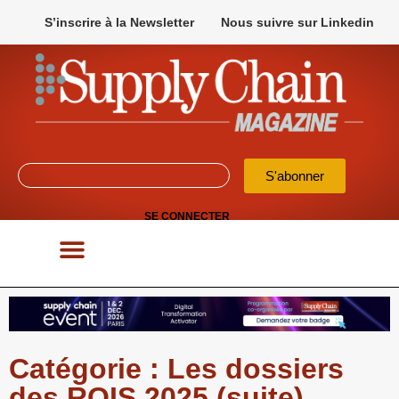
S’inscrire à la Newsletter
Nous suivre sur Linkedin
S'abonner
SE CONNECTER
POUR VOS APPELS D’OFFRES
Catégorie : Les dossiers
des ROIS 2025 (suite)