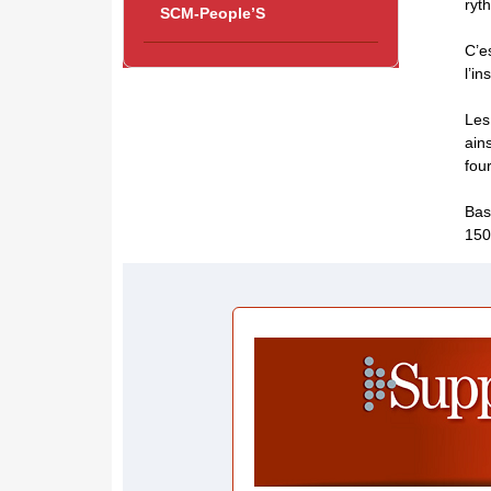
ryt
SCM-People’S
C’e
l’in
Les
ain
fou
Bas
150 