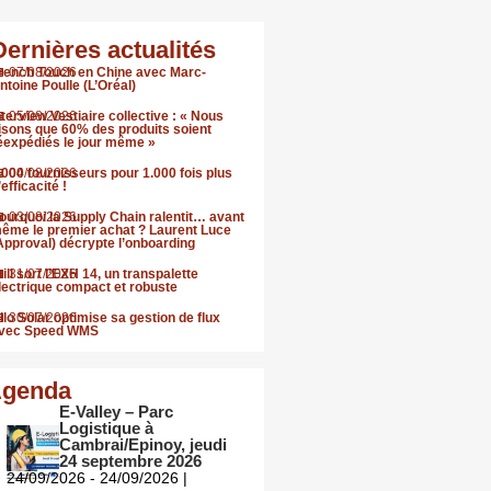
Dernières actualités
rench Touch en Chine avec Marc-
07/08/2026
ntoine Poulle (L’Oréal)
nterview Vestiaire collective : « Nous
05/08/2026
isons que 60% des produits soient
éexpédiés le jour même »
.000 fournisseurs pour 1.000 fois plus
04/08/2026
’efficacité !
ourquoi la Supply Chain ralentit… avant
03/08/2026
ême le premier achat ? Laurent Luce
Approval) décrypte l’onboarding
till sort l’EXH 14, un transpalette
31/07/2026
lectrique compact et robuste
llo Solar optimise sa gestion de flux
30/07/2026
vec Speed WMS
genda
E-Valley – Parc
Logistique à
Cambrai/Epinoy, jeudi
24 septembre 2026
24/09/2026 - 24/09/2026 |