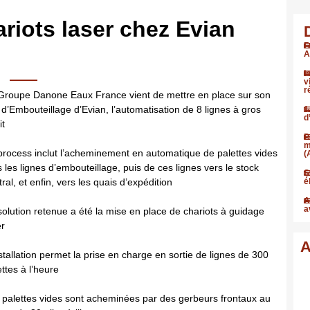
riots laser chez Evian
F
A
I
v
r
Groupe Danone Eaux France vient de mettre en place sur son
e d’Embouteillage d’Evian, l’automatisation de 8 lignes à gros
1
d
it
P
m
process inclut l’acheminement en automatique de palettes vides
(
s les lignes d’embouteillage, puis de ces lignes vers le stock
S
ral, et enfin, vers les quais d’expédition
é
A
a
solution retenue a été la mise en place de chariots à guidage
er
A
nstallation permet la prise en charge en sortie de lignes de 300
ettes à l’heure
 palettes vides sont acheminées par des gerbeurs frontaux au