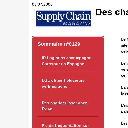
03/07/2006
Des cha
L
e 
Sommaire n°0129
sit
déb
ID Logistics accompagne
Le 
Carrefour en Espagne
ver
cent
LGL obtient plusieurs
certifications
La 
las
Des chariots laser chez
L’i
Evian
pal
Les
Pic de fréquentation sur