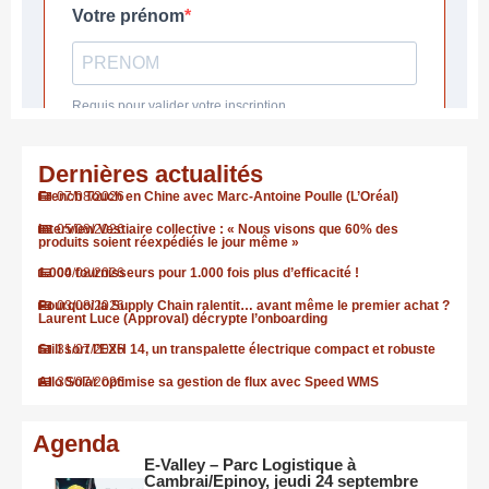
Dernières actualités
French Touch en Chine avec Marc-Antoine Poulle (L’Oréal)
07/08/2026
Interview Vestiaire collective : « Nous visons que 60% des
05/08/2026
produits soient réexpédiés le jour même »
1.000 fournisseurs pour 1.000 fois plus d’efficacité !
04/08/2026
Pourquoi la Supply Chain ralentit… avant même le premier achat ?
03/08/2026
Laurent Luce (Approval) décrypte l’onboarding
Still sort l’EXH 14, un transpalette électrique compact et robuste
31/07/2026
Allo Solar optimise sa gestion de flux avec Speed WMS
30/07/2026
Agenda
E-Valley – Parc Logistique à
Cambrai/Epinoy, jeudi 24 septembre