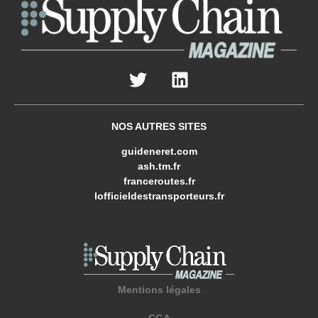
NOS AUTRES SITES
guideneret.com
ash.tm.fr
franceroutes.fr
lofficieldestransporteurs.fr
Mentions légales
CGA