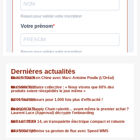
Dernières actualités
French Touch en Chine avec Marc-Antoine Poulle (L’Oréal)
07/08/2026
Interview Vestiaire collective : « Nous visons que 60% des
05/08/2026
produits soient réexpédiés le jour même »
1.000 fournisseurs pour 1.000 fois plus d’efficacité !
04/08/2026
Pourquoi la Supply Chain ralentit… avant même le premier achat ?
03/08/2026
Laurent Luce (Approval) décrypte l’onboarding
Still sort l’EXH 14, un transpalette électrique compact et robuste
31/07/2026
Allo Solar optimise sa gestion de flux avec Speed WMS
30/07/2026