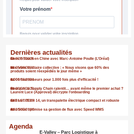
Dernières actualités
French Touch en Chine avec Marc-Antoine Poulle (L’Oréal)
07/08/2026
Interview Vestiaire collective : « Nous visons que 60% des
05/08/2026
produits soient réexpédiés le jour même »
1.000 fournisseurs pour 1.000 fois plus d’efficacité !
04/08/2026
Pourquoi la Supply Chain ralentit… avant même le premier achat ?
03/08/2026
Laurent Luce (Approval) décrypte l’onboarding
Still sort l’EXH 14, un transpalette électrique compact et robuste
31/07/2026
Allo Solar optimise sa gestion de flux avec Speed WMS
30/07/2026
Agenda
E-Valley – Parc Logistique à