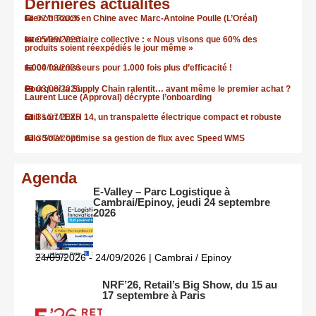
Dernières actualités
French Touch en Chine avec Marc-Antoine Poulle (L’Oréal)
07/08/2026
Interview Vestiaire collective : « Nous visons que 60% des
05/08/2026
produits soient réexpédiés le jour même »
1.000 fournisseurs pour 1.000 fois plus d’efficacité !
04/08/2026
Pourquoi la Supply Chain ralentit… avant même le premier achat ?
03/08/2026
Laurent Luce (Approval) décrypte l’onboarding
Still sort l’EXH 14, un transpalette électrique compact et robuste
31/07/2026
Allo Solar optimise sa gestion de flux avec Speed WMS
30/07/2026
Agenda
E-Valley – Parc Logistique à
Cambrai/Epinoy, jeudi 24 septembre
2026
24/09/2026 - 24/09/2026 | Cambrai / Epinoy
NRF’26, Retail’s Big Show, du 15 au
17 septembre à Paris