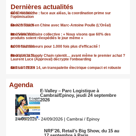
Dernières actualités
Côté recherche : face aux aléas, la coordination prime sur
10/08/2026
l’optimisation
French Touch en Chine avec Marc-Antoine Poulle (L’Oréal)
07/08/2026
Interview Vestiaire collective : « Nous visons que 60% des
05/08/2026
produits soient réexpédiés le jour même »
1.000 fournisseurs pour 1.000 fois plus d’efficacité !
04/08/2026
Pourquoi la Supply Chain ralentit… avant même le premier achat ?
03/08/2026
Laurent Luce (Approval) décrypte l’onboarding
Still sort l’EXH 14, un transpalette électrique compact et robuste
31/07/2026
Agenda
E-Valley – Parc Logistique à
Cambrai/Epinoy, jeudi 24 septembre
2026
24/09/2026 - 24/09/2026 | Cambrai / Epinoy
NRF’26, Retail’s Big Show, du 15 au
17 septembre à Paris