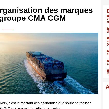
organisation des marques
 groupe CMA CGM
I
v
r
1
d
P
m
(
S
é
A
a
C
G
A
 Md$, c’est le montant des économies que souhaite réaliser
 CGM grâce à sa nouvelle organisation