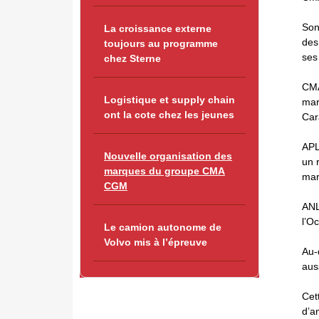
Son
La croissance externe
des
toujours au programme
ses
chez Sterne
CMA
Logistique et supply chain
mar
ont la cote chez les jeunes
Car
APL
Nouvelle organisation des
un r
marques du groupe CMA
mar
CGM
ANL
l’O
Le camion autonome de
Volvo mis à l’épreuve
Au-
auss
Cett
d’a