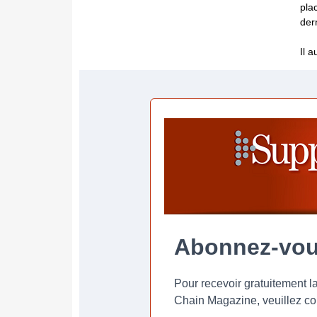
pla
der
Il 