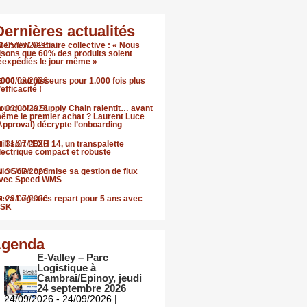
Dernières actualités
nterview Vestiaire collective : « Nous
05/08/2026
isons que 60% des produits soient
éexpédiés le jour même »
.000 fournisseurs pour 1.000 fois plus
04/08/2026
’efficacité !
ourquoi la Supply Chain ralentit… avant
03/08/2026
ême le premier achat ? Laurent Luce
Approval) décrypte l’onboarding
till sort l’EXH 14, un transpalette
31/07/2026
lectrique compact et robuste
llo Solar optimise sa gestion de flux
30/07/2026
vec Speed WMS
eva Logistics repart pour 5 ans avec
29/07/2026
SK
genda
E-Valley – Parc
Logistique à
Cambrai/Epinoy, jeudi
24 septembre 2026
24/09/2026 - 24/09/2026 |