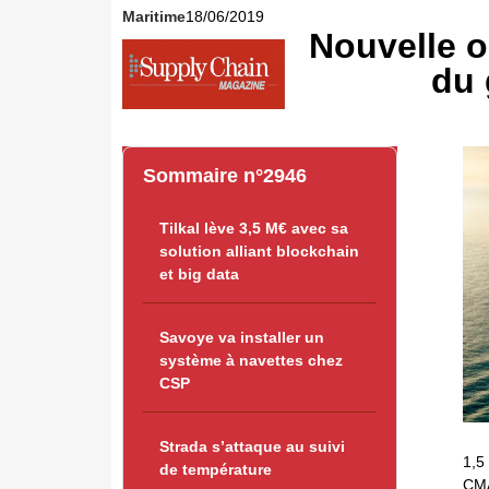
Maritime
18/06/2019
Nouvelle 
du
Sommaire n°2946
Tilkal lève 3,5 M€ avec sa
solution alliant blockchain
et big data
Savoye va installer un
système à navettes chez
CSP
Strada s’attaque au suivi
1,5
de température
CMA