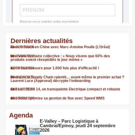
Dernières actualités
French Touch en Chine avec Marc-Antoine Poulle (L’Oréal)
07/08/2026
Interview Vestiaire collective : « Nous visons que 60% des
05/08/2026
produits soient réexpédiés le jour même »
1.000 fournisseurs pour 1.000 fois plus d’efficacité !
04/08/2026
Pourquoi la Supply Chain ralentit… avant même le premier achat ?
03/08/2026
Laurent Luce (Approval) décrypte l’onboarding
Still sort l’EXH 14, un transpalette électrique compact et robuste
31/07/2026
Allo Solar optimise sa gestion de flux avec Speed WMS
30/07/2026
Agenda
E-Valley – Parc Logistique à
Cambrai/Epinoy, jeudi 24 septembre
2026