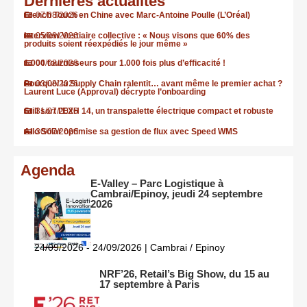
Dernières actualités
French Touch en Chine avec Marc-Antoine Poulle (L’Oréal)
07/08/2026
Interview Vestiaire collective : « Nous visons que 60% des
05/08/2026
produits soient réexpédiés le jour même »
1.000 fournisseurs pour 1.000 fois plus d’efficacité !
04/08/2026
Pourquoi la Supply Chain ralentit… avant même le premier achat ?
03/08/2026
Laurent Luce (Approval) décrypte l’onboarding
Still sort l’EXH 14, un transpalette électrique compact et robuste
31/07/2026
Allo Solar optimise sa gestion de flux avec Speed WMS
30/07/2026
Agenda
E-Valley – Parc Logistique à
Cambrai/Epinoy, jeudi 24 septembre
2026
24/09/2026 - 24/09/2026 | Cambrai / Epinoy
NRF’26, Retail’s Big Show, du 15 au
17 septembre à Paris