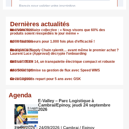
Dernières actualités
Interview Vestiaire collective : « Nous visons que 60% des
05/08/2026
produits soient réexpédiés le jour même »
1.000 fournisseurs pour 1.000 fois plus d’efficacité !
04/08/2026
Pourquoi la Supply Chain ralentit… avant même le premier achat ?
03/08/2026
Laurent Luce (Approval) décrypte l’onboarding
Still sort l’EXH 14, un transpalette électrique compact et robuste
31/07/2026
Allo Solar optimise sa gestion de flux avec Speed WMS
30/07/2026
Ceva Logistics repart pour 5 ans avec GSK
29/07/2026
Agenda
E-Valley – Parc Logistique à
Cambrai/Epinoy, jeudi 24 septembre
2026
24/09/2026 - 24/09/2026 | Cambrai / Epinoy