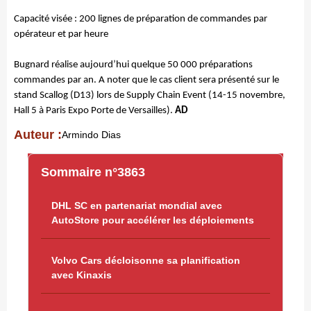
Capacité visée : 200 lignes de préparation de commandes par
opérateur et par heure
Bugnard réalise aujourd’hui quelque 50 000 préparations
commandes par an.
A noter que le cas client sera présenté sur le
stand Scallog (D13) lors de Supply Chain Event (14-15 novembre,
Hall 5 à Paris Expo Porte de Versailles).
AD
Auteur :
Armindo Dias
Sommaire n°3863
DHL SC en partenariat mondial avec
AutoStore pour accélérer les déploiements
Volvo Cars décloisonne sa planification
avec Kinaxis