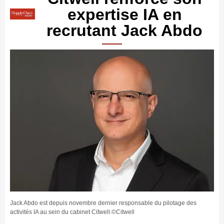
expertise IA en
recrutant Jack Abdo
Jack Abdo est depuis novembre dernier responsable du pilotage des
activités IA au sein du cabinet Citwell.©Citwell