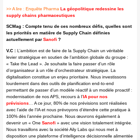
>> A lire : Enquête Pharma
La géopolitique redessine les
supply chains pharmaceutiques
SCMag : Compte tenu de ces nombreux défis, quelles sont
les priorités en matière de Supply Chain définies
actuellement par
Sanofi
?
V.C :
L’ambition est de faire de la Supply Chain un véritable
levier stratégique en soutien de l’ambition globale du groupe :
« Take the Lead ». Je souhaite la faire passer d’un rôle
d’organisateur à un rôle d’orchestrateur stratégique. La
digitalisation constitue un enjeu prioritaire. Nous investissons
lourdement dans des outils de planification end-to-end
permettant de passer d’un modèle réactif à un modèle proactif :
modernisation de nos APS, recours à l’
IA pour nos
prévisions
… A ce jour, 80% de nos prévisions sont réalisées
avec l’aide de l’IA et nous prévoyons d’étendre cette pratique à
100% dès l’année prochaine. Nous œuvrons également à
devenir un « One
Sanofi
» avec une vision totalement intégrée.
Nous travaillons avec la société Aily Labs qui nous met à
disposition une plateforme d’intelligence décisionnelle alimentée