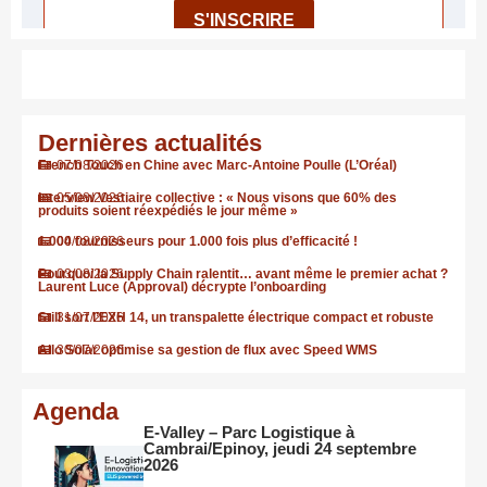
Dernières actualités
French Touch en Chine avec Marc-Antoine Poulle (L’Oréal)
07/08/2026
Interview Vestiaire collective : « Nous visons que 60% des
05/08/2026
produits soient réexpédiés le jour même »
1.000 fournisseurs pour 1.000 fois plus d’efficacité !
04/08/2026
Pourquoi la Supply Chain ralentit… avant même le premier achat ?
03/08/2026
Laurent Luce (Approval) décrypte l’onboarding
Still sort l’EXH 14, un transpalette électrique compact et robuste
31/07/2026
Allo Solar optimise sa gestion de flux avec Speed WMS
30/07/2026
Agenda
E-Valley – Parc Logistique à
Cambrai/Epinoy, jeudi 24 septembre
2026