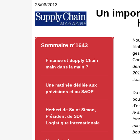
25/06/2013
Un impor
N
ou
Sommaire n°1643
fili
ges
Cor
Finance et Supply Chain
der
main dans la main ?
201
Jea
Une matinée dédiée aux
prévisions et au S&OP
Du 
pou
d’e
Herbert de Saint Simon,
le 
Président de SDV
ton
Logistique internationale
min
boul