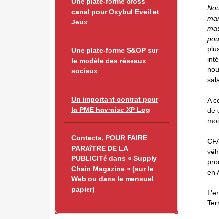
Une plate-forme cross
Nou
canal pour Oxybul Eveil et
mar
Jeux
mas
pou
plu
Une plate-forme S&OP sur
int
le modèle des réseaux
nou
sociaux
sal
Un important contrat pour
A c
la PME havraise XP Log
de 
moi
Contacts, POUR FAIRE
CFA
PARAîTRE DE LA
véh
PUBLICITé dans « Supply
pro
Chain Magazine » (sur le
en 
Web ou dans le mensuel
papier)
L’e
Ter