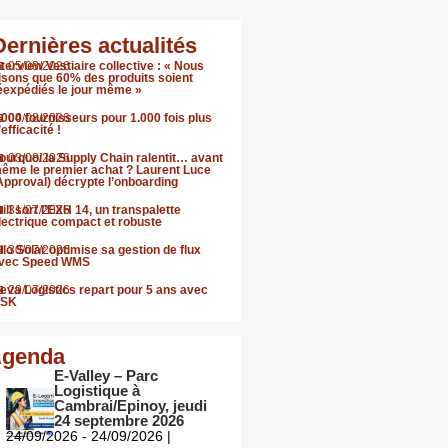
Dernières actualités
nterview Vestiaire collective : « Nous
05/08/2026
isons que 60% des produits soient
éexpédiés le jour même »
.000 fournisseurs pour 1.000 fois plus
04/08/2026
’efficacité !
ourquoi la Supply Chain ralentit… avant
03/08/2026
ême le premier achat ? Laurent Luce
Approval) décrypte l’onboarding
till sort l’EXH 14, un transpalette
31/07/2026
lectrique compact et robuste
llo Solar optimise sa gestion de flux
30/07/2026
vec Speed WMS
eva Logistics repart pour 5 ans avec
29/07/2026
SK
genda
E-Valley – Parc
Logistique à
Cambrai/Epinoy, jeudi
24 septembre 2026
24/09/2026 - 24/09/2026 |