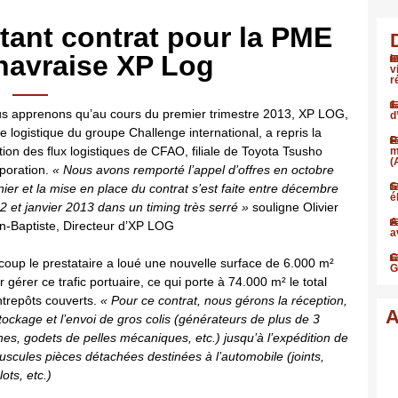
tant contrat pour la PME
havraise XP Log
I
v
r
1
s apprenons qu’au cours du premier trimestre 2013, XP LOG,
d
ale logistique du groupe Challenge international, a repris la
P
tion des flux logistiques de CFAO, filiale de Toyota Tsusho
m
(
poration.
« Nous avons remporté l’appel d’offres en octobre
S
nier et la mise en place du contrat s’est faite entre décembre
é
2 et janvier 2013 dans un timing très serré »
souligne Olivier
A
n-Baptiste, Directeur d’XP LOG
a
C
coup le prestataire a loué une nouvelle surface de 6.000 m²
G
r gérer ce trafic portuaire, ce qui porte à 74.000 m² le total
ntrepôts couverts.
« Pour ce contrat, nous gérons la réception,
A
stockage et l’envoi de gros colis (générateurs de plus de 3
nes, godets de pelles mécaniques, etc.) jusqu’à l’expédition de
uscules pièces détachées destinées à l’automobile (joints,
ots, etc.)