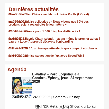
Dernières actualités
French Touch en Chine avec Marc-Antoine Poulle (L’Oréal)
07/08/2026
Interview Vestiaire collective : « Nous visons que 60% des
05/08/2026
produits soient réexpédiés le jour même »
1.000 fournisseurs pour 1.000 fois plus d’efficacité !
04/08/2026
Pourquoi la Supply Chain ralentit… avant même le premier achat ?
03/08/2026
Laurent Luce (Approval) décrypte l’onboarding
Still sort l’EXH 14, un transpalette électrique compact et robuste
31/07/2026
Allo Solar optimise sa gestion de flux avec Speed WMS
30/07/2026
Agenda
E-Valley – Parc Logistique à
Cambrai/Epinoy, jeudi 24 septembre
2026
24/09/2026 - 24/09/2026 | Cambrai / Epinoy
NRF’26, Retail’s Big Show, du 15 au