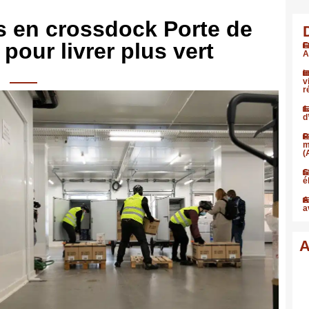
s en crossdock Porte de
 pour livrer plus vert
F
A
I
v
r
1
d
P
m
(
S
é
A
a
A