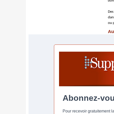
don
Des
dan
ou p
Au