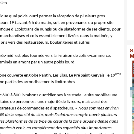
sien
ique quai poids lourd permet la réception de plusieurs gros
teurs 19 t avant 6 h du matin, soit en provenance du propre site
stique d’Ecolotrans de Rungis ou de plateformes de ses clients, pour
marchandises et colis essentiellement livrées dans la matinée, y
ris vers des restaurateurs, boulangeries et autres
S
M
rès-midi est plus tournée vers la livraison de colis e-commerce,
eminés en amont par un autre poids lourd
ème
one couverte englobe Pantin, Les Lilas, Le Pré Saint-Gervais, le 19
une partie des arrondissements limitrophes
 600 à 800 livraisons quotidiennes à ce stade, le site mobilise une
taine de personnes : une majorité de livreurs, mais aussi des
parateurs de commandes et dispatcheurs. «
Nous sommes environ
0% de la capacité du site, mais Ecolotrans compte ouvrir plusieurs
res plateformes de ce type au cœur de la zone urbaine dense dans
 années à venir, en complément des capacités plus importantes