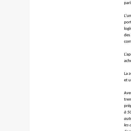
pari
L’un
por
logi
des 
comp
L’ap
ach
La z
et 
Avec
tren
pré
à 5
aut
les