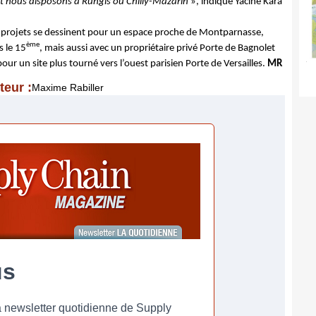
t nous disposons à Rungis ou Chilly-Mazarin
», indique Yacine Kara
 projets se dessinent pour un espace proche de Montparnasse,
ème
s le 15
, mais aussi avec un propriétaire privé Porte de Bagnolet
our un site plus tourné vers l’ouest parisien Porte de Versailles.
MR
teur :
Maxime Rabiller