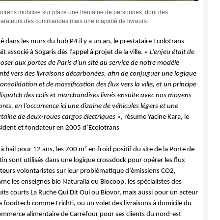
otrans mobilise sur place une trentaine de personnes, dont des
arateurs des commandes mais une majorité de livreurs.
é dans les murs du hub P4 il y a un an, le prestataire Ecolotrans
ait associé à Sogaris dès l’appel à projet de la ville. «
L’enjeu était de
oser aux portes de Paris d’un site au service de notre modèle
enté vers des livraisons décarbonées, afin de conjuguer une logique
onsolidation et de massification des flux vers la ville, et un principe
dispatch des colis et marchandises livrés ensuite avec nos moyens
res, en l’occurrence ici une dizaine de véhicules légers et une
gtaine de deux-roues cargos électriques
», résume Yacine Kara, le
sident et fondateur en 2005 d’Ecolotrans
 à bail pour 12 ans, les 700 m² en froid positif du site de la Porte de
in sont utilisés dans une logique crossdock pour opérer les flux
cteurs volontaristes sur leur problématique d’émissions CO2,
e les enseignes bio Naturalia ou Biocoop, les spécialistes des
uits courts La Ruche Qui Dit Oui ou Biovor, mais aussi pour un acteur
a foodtech comme Frichti, ou un volet des livraisons à domicile du
ommerce alimentaire de Carrefour pour ses clients du nord-est