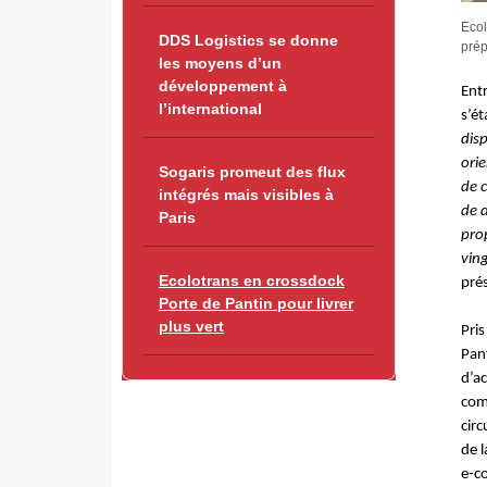
Ecol
DDS Logistics se donne
prép
les moyens d’un
développement à
Entr
l’international
s’ét
disp
ori
Sogaris promeut des flux
de c
intégrés mais visibles à
de 
Paris
prop
vin
Ecolotrans en crossdock
pré
Porte de Pantin pour livrer
plus vert
Pris
Pant
d’a
comm
circ
de l
e-c