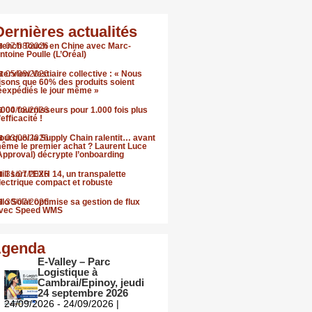
Dernières actualités
rench Touch en Chine avec Marc-
07/08/2026
ntoine Poulle (L’Oréal)
nterview Vestiaire collective : « Nous
05/08/2026
isons que 60% des produits soient
éexpédiés le jour même »
.000 fournisseurs pour 1.000 fois plus
04/08/2026
’efficacité !
ourquoi la Supply Chain ralentit… avant
03/08/2026
ême le premier achat ? Laurent Luce
Approval) décrypte l’onboarding
till sort l’EXH 14, un transpalette
31/07/2026
lectrique compact et robuste
llo Solar optimise sa gestion de flux
30/07/2026
vec Speed WMS
genda
E-Valley – Parc
Logistique à
Cambrai/Epinoy, jeudi
24 septembre 2026
24/09/2026 - 24/09/2026 |