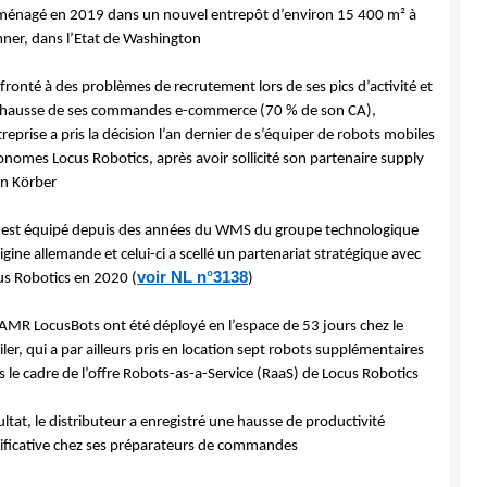
énagé en 2019 dans un nouvel entrepôt d’environ 15 400 m² à
ner, dans l’Etat de Washington
ronté à des problèmes de recrutement lors de ses pics d’activité et
a hausse de ses commandes e-commerce (70 % de son CA),
treprise a pris la décision l’an dernier de s’équiper de robots mobiles
nomes Locus Robotics, après avoir sollicité son partenaire supply
in Körber
 est équipé depuis des années du WMS du groupe technologique
igine allemande et celui-ci a scellé un partenariat stratégique avec
voir NL n°3138
us Robotics en 2020 (
)
 AMR LocusBots ont été déployé en l’espace de 53 jours chez le
iler, qui a par ailleurs pris en location sept robots supplémentaires
 le cadre de l’offre Robots-as-a-Service (RaaS) de Locus Robotics
ltat, le distributeur a enregistré une hausse de productivité
nificative chez ses préparateurs de commandes