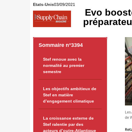
Etats-Unis
03/09/2021
Evo booste
préparate
Sommaire n°3394
Stef renoue avec la
normalité au premier
semestre
Les objectifs ambitieux de
Stef en matière
d’engagement climatique
Les 
de W
La croissance externe de
Stef ralentie par des
Reta
acteurs d’outre-Atlantique