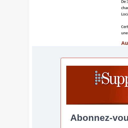
De 
char
Loc
Cert
une
Au