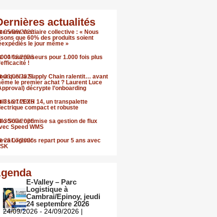
Dernières actualités
nterview Vestiaire collective : « Nous
05/08/2026
isons que 60% des produits soient
éexpédiés le jour même »
.000 fournisseurs pour 1.000 fois plus
04/08/2026
’efficacité !
ourquoi la Supply Chain ralentit… avant
03/08/2026
ême le premier achat ? Laurent Luce
Approval) décrypte l’onboarding
till sort l’EXH 14, un transpalette
31/07/2026
lectrique compact et robuste
llo Solar optimise sa gestion de flux
30/07/2026
vec Speed WMS
eva Logistics repart pour 5 ans avec
29/07/2026
SK
genda
E-Valley – Parc
Logistique à
Cambrai/Epinoy, jeudi
24 septembre 2026
24/09/2026 - 24/09/2026 |