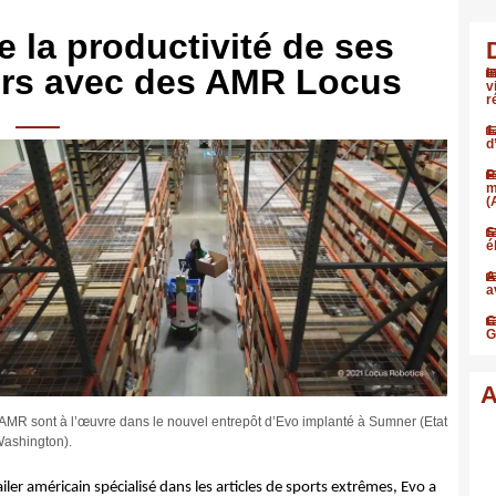
 la productivité de ses
urs avec des AMR Locus
I
v
r
1
d
P
m
(
S
é
A
a
C
G
A
AMR sont à l’œuvre dans le nouvel entrepôt d’Evo implanté à Sumner (Etat
ashington).
iler américain spécialisé dans les articles de sports extrêmes, Evo a