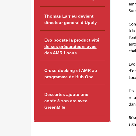
emm
Sum
Thomas Larrieu devient
directeur général d’Upply
Conf
à l
l’en
Evo booste la productivité
auto
de ses préparateurs avec
cha
des AMR Locus
Evo
Cross-docking et AMR au
d’or
programme de Hub One
Loc
Dix
Descartes ajoute une
reta
corde à son arc avec
dans
GreenMile
Résu
sig