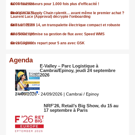
1.000 fournisseurs pour 1.000 fois plus d’efficacité !
04/08/2026
Pourquoi la Supply Chain ralentit… avant même le premier achat ?
03/08/2026
Laurent Luce (Approval) décrypte l’onboarding
Still sort l’EXH 14, un transpalette électrique compact et robuste
31/07/2026
Allo Solar optimise sa gestion de flux avec Speed WMS
30/07/2026
Ceva Logistics repart pour 5 ans avec GSK
29/07/2026
Agenda
E-Valley – Parc Logistique à
Cambrai/Epinoy, jeudi 24 septembre
2026
24/09/2026 - 24/09/2026 | Cambrai / Epinoy
NRF’26, Retail’s Big Show, du 15 au
17 septembre à Paris