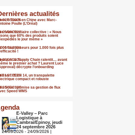
Dernières actualités
rench Touch en Chine avec Marc-
07/08/2026
ntoine Poulle (L’Oréal)
nterview Vestiaire collective : « Nous
05/08/2026
isons que 60% des produits soient
éexpédiés le jour même »
.000 fournisseurs pour 1.000 fois plus
04/08/2026
’efficacité !
ourquoi la Supply Chain ralentit… avant
03/08/2026
ême le premier achat ? Laurent Luce
Approval) décrypte l’onboarding
till sort l’EXH 14, un transpalette
31/07/2026
lectrique compact et robuste
llo Solar optimise sa gestion de flux
30/07/2026
vec Speed WMS
genda
E-Valley – Parc
Logistique à
Cambrai/Epinoy, jeudi
24 septembre 2026
24/09/2026 - 24/09/2026 |