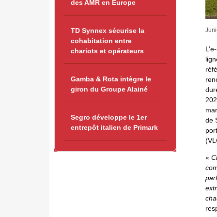
des AMR en Europe
TD Synnex sécurise la
Juni
cohabitation entre
L’e
chariots et opérateurs
lig
réf
Gamba & Rota intègre le
ren
giron du Groupe Alainé
dur
202
mar
Segro développe le 1er
de 
entrepôt italien de Primark
por
(VL
«
C
comm
par
ext
cha
res