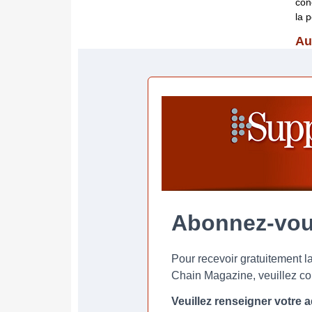
con
la 
Au