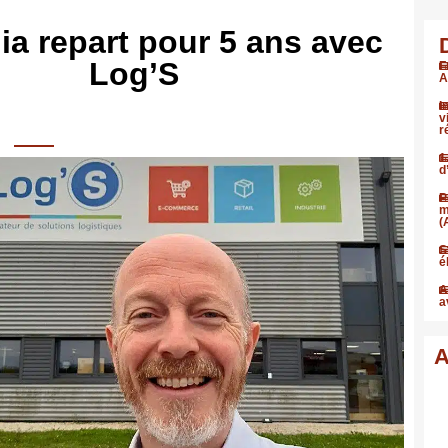
ia repart pour 5 ans avec
Log’S
F
A
I
v
r
1
d
P
m
(
S
é
A
a
A