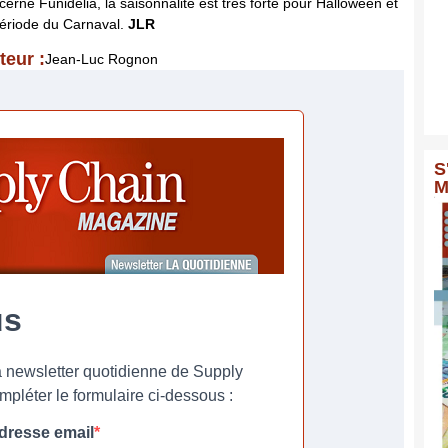
cerne Funidelia, la saisonnalité est très forte pour Halloween et
période du Carnaval.
JLR
teur :
Jean-Luc Rognon
S
M