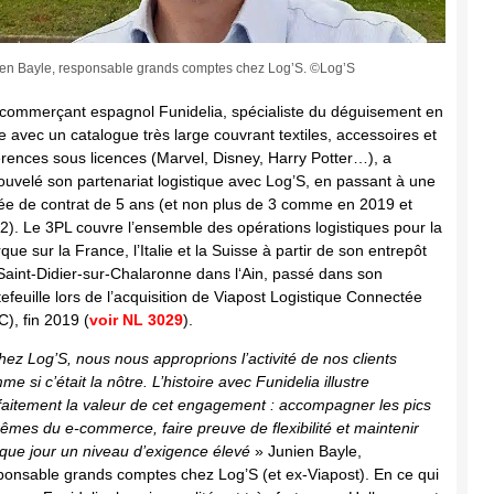
en Bayle, responsable grands comptes chez Log’S. ©Log’S
-commerçant espagnol Funidelia, spécialiste du déguisement en
ne avec un catalogue très large couvrant textiles, accessoires et
érences sous licences (Marvel, Disney, Harry Potter…), a
ouvelé son partenariat logistique avec Log’S, en passant à une
ée de contrat de 5 ans (et non plus de 3 comme en 2019 et
2). Le 3PL couvre l’ensemble des opérations logistiques pour la
que sur la France, l’Italie et la Suisse à partir de son entrepôt
Saint-Didier-sur-Chalaronne dans l‘Ain, passé dans son
tefeuille lors de l’acquisition de Viapost Logistique Connectée
C), fin 2019 (
voir NL 3029
).
hez Log’S, nous nous approprions l’activité de nos clients
e si c’était la nôtre. L’histoire avec Funidelia illustre
faitement la valeur de cet engagement : accompagner les pics
rêmes du e-commerce, faire preuve de flexibilité et maintenir
que jour un niveau d’exigence élevé
» Junien Bayle,
ponsable grands comptes chez Log’S (et ex-Viapost). En ce qui