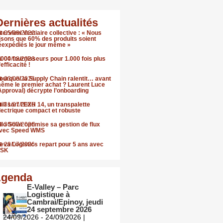
Dernières actualités
nterview Vestiaire collective : « Nous
05/08/2026
isons que 60% des produits soient
éexpédiés le jour même »
.000 fournisseurs pour 1.000 fois plus
04/08/2026
’efficacité !
ourquoi la Supply Chain ralentit… avant
03/08/2026
ême le premier achat ? Laurent Luce
Approval) décrypte l’onboarding
till sort l’EXH 14, un transpalette
31/07/2026
lectrique compact et robuste
llo Solar optimise sa gestion de flux
30/07/2026
vec Speed WMS
eva Logistics repart pour 5 ans avec
29/07/2026
SK
genda
E-Valley – Parc
Logistique à
Cambrai/Epinoy, jeudi
24 septembre 2026
24/09/2026 - 24/09/2026 |