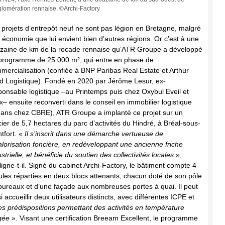
glomération rennaise. ©Archi-Factory
 projets d’entrepôt neuf ne sont pas légion en Bretagne, malgré
 économie que lui envient bien d’autres régions. Or c’est à une
zaine de km de la rocade rennaise qu’ATR Groupe a développé
programme de 25.000 m², qui entre en phase de
mercialisation (confiée à BNP Paribas Real Estate et Arthur
d Logistique). Fondé en 2020 par Jérôme Lesur, ex-
ponsable logistique –au Printemps puis chez Oxybul Eveil et
x– ensuite reconverti dans le conseil en immobilier logistique
 ans chez CBRE), ATR Groupe a implanté ce projet sur un
cier de 5,7 hectares du parc d’activités du Hindré, à Bréal-sous-
tfort. «
Il s’inscrit dans une démarche vertueuse de
alorisation foncière, en redéveloppant une ancienne friche
strielle, et bénéficie du soutien des collectivités locales
»,
ligne-t-il. Signé du cabinet Archi-Factory, le bâtiment compte 4
lules réparties en deux blocs attenants, chacun doté de son pôle
bureaux et d’une façade aux nombreuses portes à quai. Il peut
i accueillir deux utilisateurs distincts, avec différentes ICPE et
es prédispositions permettant des activités en température
igée
». Visant une certification Breeam Excellent, le programme