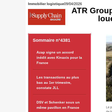
Immobilier logistique
09/04/2026
ATR Group
lou
Sommaire n°4381
Azap signe un accord
inédit avec Kinaxis pour la
France
Les transactions au plus
bas au 1er trimestre,
constate JLL
DSV et Schenker sous un
Le p
même pavillon en France
de l