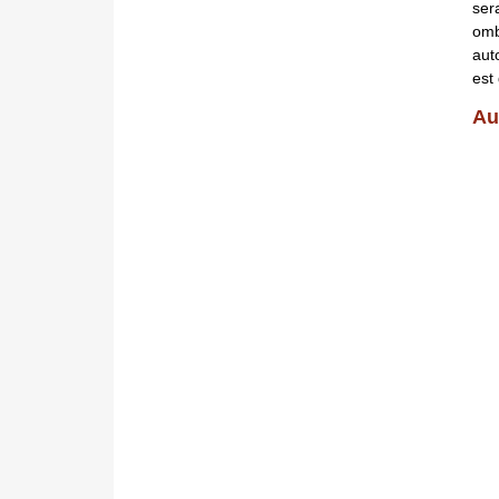
ser
omb
aut
est
Au