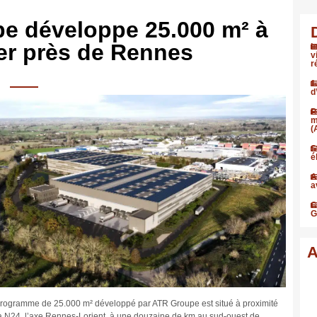
e développe 25.000 m² à
er près de Rennes
I
v
r
1
d
P
m
(
S
é
A
a
C
G
A
rogramme de 25.000 m² développé par ATR Groupe est situé à proximité
a N24, l’axe Rennes-Lorient, à une douzaine de km au sud-ouest de