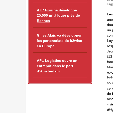
l’ag
ATR Groupe développe
Les
25.000 m² à louer près de
une
Rennes
dou
un 
com
Gilles Alais va développer
Loy
les partenariats de b2wise
res
en Europe
Jeu
(13
APL Logistics ouvre un
fon
entrepôt dans le port
Mon
d’Amsterdam
rev
indu
sou
cel
de 
ains
«
d
dir