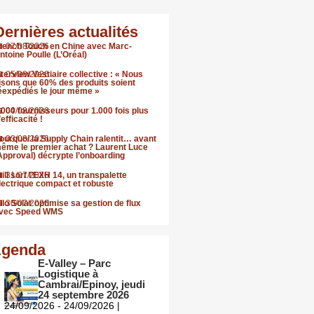
Dernières actualités
rench Touch en Chine avec Marc-
07/08/2026
ntoine Poulle (L’Oréal)
nterview Vestiaire collective : « Nous
05/08/2026
isons que 60% des produits soient
éexpédiés le jour même »
.000 fournisseurs pour 1.000 fois plus
04/08/2026
’efficacité !
ourquoi la Supply Chain ralentit… avant
03/08/2026
ême le premier achat ? Laurent Luce
Approval) décrypte l’onboarding
till sort l’EXH 14, un transpalette
31/07/2026
lectrique compact et robuste
llo Solar optimise sa gestion de flux
30/07/2026
vec Speed WMS
genda
E-Valley – Parc
Logistique à
Cambrai/Epinoy, jeudi
24 septembre 2026
24/09/2026 - 24/09/2026 |