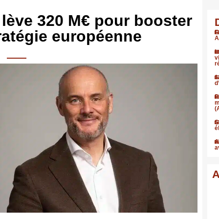
 lève 320 M€ pour booster
ratégie européenne
F
A
I
v
r
1
d
P
m
(
S
é
A
a
A