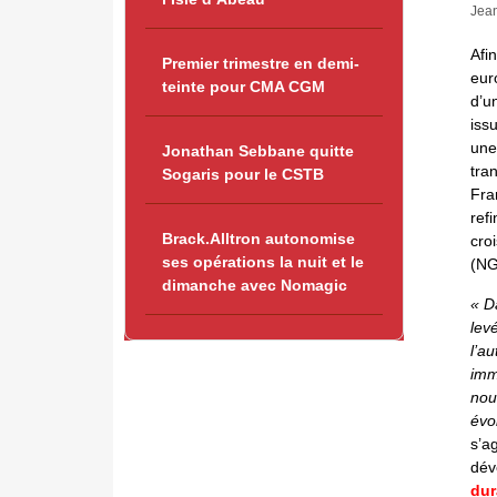
Jean
Afi
Premier trimestre en demi-
eur
teinte pour CMA CGM
d’u
iss
une
Jonathan Sebbane quitte
tra
Sogaris pour le CSTB
Fra
ref
Brack.Alltron autonomise
cro
ses opérations la nuit et le
(NG
dimanche avec Nomagic
« D
lev
l’a
immo
nou
évo
s’a
dév
dur