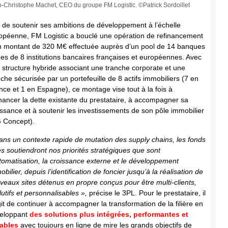
-Christophe Machet, CEO du groupe FM Logistic. ©Patrick Sordoillet
n de soutenir ses ambitions de développement à l’échelle
opéenne, FM Logistic a bouclé une opération de refinancement
n montant de 320 M€ effectuée auprès d’un pool de 14 banques
ues de 8 institutions bancaires françaises et européennes. Avec
 structure hybride associant une tranche corporate et une
nche sécurisée par un portefeuille de 8 actifs immobiliers (7 en
nce et 1 en Espagne), ce montage vise tout à la fois à
inancer la dette existante du prestataire, à accompagner sa
issance et à soutenir les investissements de son pôle immobilier
 Concept).
ans un contexte rapide de mutation des supply chains, les fonds
és soutiendront nos priorités stratégiques que sont
utomatisation, la croissance externe et le développement
bilier, depuis l’identification de foncier jusqu’à la réalisation de
veaux sites détenus en propre conçus pour être multi-clients,
lutifs et personnalisables »,
précise le 3PL. Pour le prestataire, il
git de continuer à accompagner la transformation de la filière en
eloppant
des solutions plus intégrées, performantes et
ables
avec toujours en ligne de mire les grands objectifs de