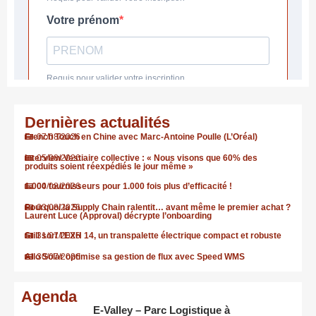
Dernières actualités
French Touch en Chine avec Marc-Antoine Poulle (L’Oréal)
07/08/2026
Interview Vestiaire collective : « Nous visons que 60% des
05/08/2026
produits soient réexpédiés le jour même »
1.000 fournisseurs pour 1.000 fois plus d’efficacité !
04/08/2026
Pourquoi la Supply Chain ralentit… avant même le premier achat ?
03/08/2026
Laurent Luce (Approval) décrypte l’onboarding
Still sort l’EXH 14, un transpalette électrique compact et robuste
31/07/2026
Allo Solar optimise sa gestion de flux avec Speed WMS
30/07/2026
Agenda
E-Valley – Parc Logistique à