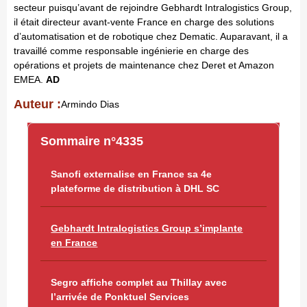
secteur puisqu’avant de rejoindre Gebhardt Intralogistics Group,
il était directeur avant-vente France en charge des solutions
d’automatisation et de robotique chez Dematic. Auparavant, il a
travaillé comme responsable ingénierie en charge des
opérations et projets de maintenance chez Deret et Amazon
EMEA.
AD
Auteur :
Armindo Dias
Sommaire n°4335
Sanofi externalise en France sa 4e
plateforme de distribution à DHL SC
Gebhardt Intralogistics Group s’implante
en France
Segro affiche complet au Thillay avec
l’arrivée de Ponktuel Services