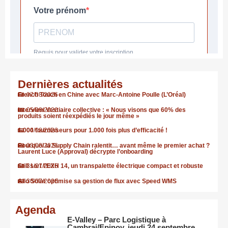
Dernières actualités
French Touch en Chine avec Marc-Antoine Poulle (L’Oréal)
07/08/2026
Interview Vestiaire collective : « Nous visons que 60% des
05/08/2026
produits soient réexpédiés le jour même »
1.000 fournisseurs pour 1.000 fois plus d’efficacité !
04/08/2026
Pourquoi la Supply Chain ralentit… avant même le premier achat ?
03/08/2026
Laurent Luce (Approval) décrypte l’onboarding
Still sort l’EXH 14, un transpalette électrique compact et robuste
31/07/2026
Allo Solar optimise sa gestion de flux avec Speed WMS
30/07/2026
Agenda
E-Valley – Parc Logistique à
Cambrai/Epinoy, jeudi 24 septembre