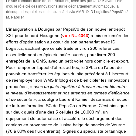
Le site flambant traite de forts volumes, avec des pics à x2,5 avant l’été,
d’où le rôle clé des innovations sur le déchargement automatique, la
découpe des palettes, ou les transferts via AMR. © ID Logistics / PepsiCo /
M. Rabiller
L’inauguration à Dourges par PepsiCo de son nouvel entrepôt
XXL pour le nord-Hexagone (
voir NL 4343
) a mis en lumière les
efforts d’optimisation au cœur de son partenariat avec ID
Logistics, sachant que ce site traite environ 200 références,
essentiellement en épicerie salée-sucrée, pour livrer 200
entrepôts de la GMS, avec un petit volet hors domicile et export.
Pour remporter l’appel d’offres ad hoc, le 3PL a eu l’atout de
pouvoir en transférer les équipes du site précédent à Libercourt,
de réemployer son WMS Infolog et de bien cibler les innovations
proposées ; « a
vec un juste équilibre à trouver ensemble entre
le niveau d’investissement et nos attentes en termes d’efficience
et de sécurité
», a souligné Laurent Kamiel, désormais directeur
de la transformation SC de PepsiCo en Europe. C’est ainsi que
sur deux quais d’une des 5 cellules de 10.000 m², un
équipement clé automatise et accélère le déchargement des
camions en provenance de l’usine belge de snacks de Veurne
(70 à 80% des flux entrants). Signés du spécialiste britannique