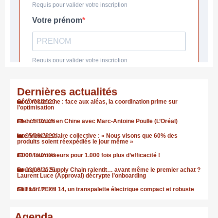
Dernières actualités
Côté recherche : face aux aléas, la coordination prime sur
10/08/2026
l’optimisation
French Touch en Chine avec Marc-Antoine Poulle (L’Oréal)
07/08/2026
Interview Vestiaire collective : « Nous visons que 60% des
05/08/2026
produits soient réexpédiés le jour même »
1.000 fournisseurs pour 1.000 fois plus d’efficacité !
04/08/2026
Pourquoi la Supply Chain ralentit… avant même le premier achat ?
03/08/2026
Laurent Luce (Approval) décrypte l’onboarding
Still sort l’EXH 14, un transpalette électrique compact et robuste
31/07/2026
Agenda