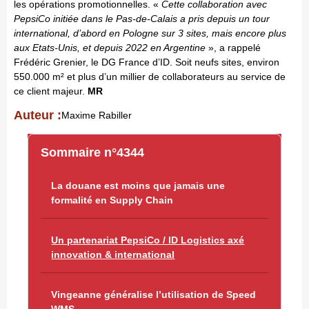
les opérations promotionnelles. «
Cette collaboration avec
PepsiCo initiée dans le Pas-de-Calais a pris depuis un tour
international, d’abord en Pologne sur 3 sites, mais encore plus
aux Etats-Unis, et depuis 2022 en Argentine
», a rappelé
Frédéric Grenier, le DG France d’ID. Soit neufs sites, environ
550.000 m² et plus d’un millier de collaborateurs au service de
ce client majeur.
MR
Auteur :
Maxime Rabiller
Sommaire n°4344
La douane est moins que jamais une
formalité en Supply Chain
Un partenariat PepsiCo / ID Logistics axé
innovation & international
Vingeanne généralise l’utilisation de Speed